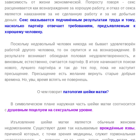
зависимость от жизни экономической. Попросту говоря - секс
расценивается как вознаграждение за хорошую работу, и отказ от секса
является наказанием за не сделанную работу и за не добытые
деньги.
Секс оказывается подчинённым результатам труда и тому,
насколько партнёр отвечает требованиям, предъявляемым к
хорошему человеку.
Поскольку недовольный человек никогда не бывает удовлетворён
работой другого человека, то он скупится и на вознаграждение. В
результате возникает обоюдная половая неудовлетворенность, и
виновным, естественно, считается партнёр. В итоге начинаются поиски
нового, лучшего партнёра и так до тех пор, пока не наступит
пресыщение. Пресыщение есть желание вернуть старые добрые
времена. Но, увы, время вспять не повернешь.
О чем говорит
патология шейки матки
?
В символическом плане наружная часть шейки матки соотносится
с
душевным поцелуем на сексуальном уровне
.
Изъязвление шейки матки является обычным женским
недомоганием. Существуют даже так называемые
врождённые язвы
,
причиной которых, с точки зрения медицины, служит гормональная