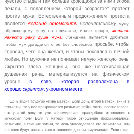
чувство стыда и тем больше кроющаяся за ними злоба
печали, с подавлением которой возрастает протест
против мужа. Естественным продолжением протеста
является
желание отомстить
непонятливому
мужу,
обрекающему жену на несчастье, иначе говоря,
желание
нанести рану
душе мужа
. Женщина пытается добиться,
просьбе, чтобы
чтобы муж догадался о её
без словесной
спросил, чего она желает, и чтобы поклялся в вечной
любви. Но мужчина не понимает немую женскую речь.
Скрытая злоба женщины, она же незаживающая
душевная рана, материализуется на физическом
уровне
в язве, которая расположена в
хорошо
скрытом
, укромном месте.
Дочь видит трудную жизнь матери. Если дочь, вторя матери, винит в
этом отца, то у неё прекращается развитие шейки матки, словно говоря,
что у этой девушки уже сформировано враждебное отношение к
мужскому полу. Если у матери такое отношение формировалось,
возможно, в течение жизни, то дочь унаследовала его от матери. Тем
сложнее будут развиваться отношения дочери с мужчинами. Если такая