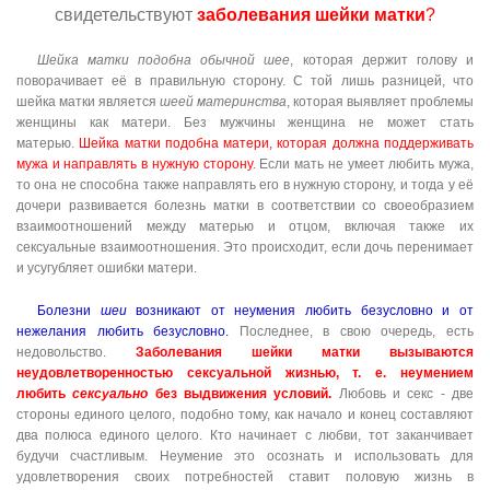
свидетельствуют
заболевания шейки матки
?
Шейка матки подобна обычной шее
, которая держит голову и
поворачивает её в правильную сторону. С той лишь разницей, что
шейка матки является
шеей материнства
, которая выявляет проблемы
женщины как матери. Без мужчины женщина не может стать
матерью.
Шейка матки подобна матери, которая должна поддерживать
мужа и направлять в нужную сторону
. Если мать не умеет любить мужа,
то она не способна также направлять его в нужную сторону, и тогда у её
дочери развивается болезнь матки в соответствии со своеобразием
взаимоотношений между матерью и отцом, включая также их
сексуальные взаимоотношения. Это происходит, если дочь перенимает
и усугубляет ошибки матери.
Болезни
шеи
возникают от неумения любить безусловно и от
нежелания любить безусловно.
Последнее, в свою очередь, есть
недовольство.
Заболевания шейки матки вызываются
неудовлетворенностью сексуальной жизнью, т. е. неумением
любить
сексуально
без выдвижения условий.
Любовь и секс - две
стороны единого целого, подобно тому, как начало и конец составляют
два полюса единого целого. Кто начинает с любви, тот заканчивает
будучи счастливым. Неумение это осознать и использовать для
удовлетворения своих потребностей ставит половую жизнь в