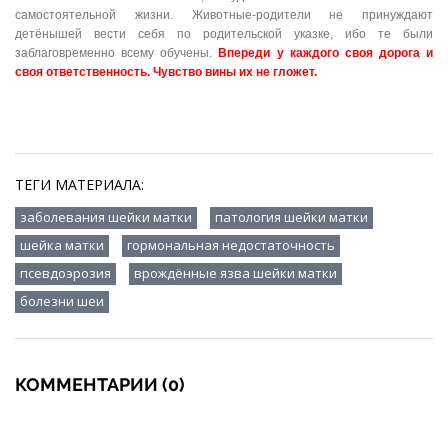
самостоятельной жизни. Животные-родители не принуждают
детёнышей вести себя по родительской указке, ибо те были
заблаговременно всему обучены.
Впереди у каждого своя дорога и
своя ответственность. Чувство вины их не гложет.
ТЕГИ МАТЕРИАЛА:
,
,
заболевания шейки матки
патология шейки матки
,
,
шейка матки
гормональная недостаточность
,
,
псевдоэрозия
врождённые язва шейки матки
болезни шеи
КОММЕНТАРИИ (0)