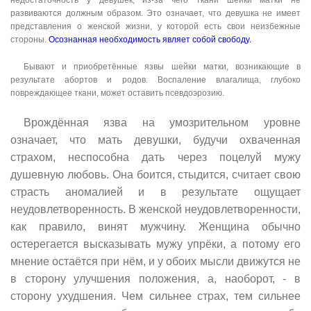
недостаточность у девушек, из-за чего ткани шейки матки не
развиваются должным образом. Это означает, что девушка не имеет
представления о женской жизни, у которой есть свои неизбежные
стороны.
Осознанная необходимость являет собой свободу.
Бывают и приобретённые язвы шейки матки, возникающие в
результате абортов и родов. Воспаление влагалища, глубоко
повреждающее ткани, может оставить псевдоэрозию.
Врождённая язва на умозрительном уровне
означает, что мать девушки, будучи охваченная
страхом, неспособна дать через поцелуй мужу
душевную любовь. Она боится, стыдится, считает свою
страсть аномалией и в результате ощущает
неудовлетворенность. В женской неудовлетворенности,
как правило, винят мужчину. Женщина обычно
остерегается высказывать мужу упрёки, а потому его
мнение остаётся при нём, и у обоих мысли движутся не
в сторону улучшения положения, а, наоборот, - в
сторону ухудшения. Чем сильнее страх, тем сильнее