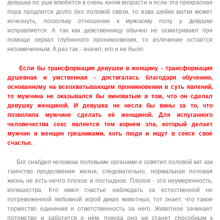
девушка по уши влюбится в очень юном возрасте и если эта прекрасная
пора продлится долго без половой связи, то язва шейки матки может
исчезнуть, поскольку отношение к мужскому полу у девушки
исправляется. А так как девственницу обычно не осматривают при
помощи зеркал глубинного проникновения, то излечение остаётся
незамеченным. А раз так - значит, его и не было.
Если бы трансформация девушки в женщину - трансформация
душевная и умственная - достигалась благодаря обучению,
основанному на всеохватывающем проникновении в суть явлений,
то мужчина не оказывался бы виноватым в том, что он сделал
девушку женщиной. И девушка не несла бы вины за то, что
позволила мужчине сделать её женщиной. Для испуганного
человечества секс является тем корнем зла, который делает
мужчин и женщин грешниками, хоть люди и ищут в сексе своё
счастье.
Бог снабдил человека половыми органами и освятил половой акт как
таинство продолжения жизни, следовательно, нормальная половая
жизнь не есть нечто плохое и постыдное. Плохое - это неумеренность,
излишества. Кто имел счастье наблюдать за естественной не
потревоженной любовной игрой диких животных, тот знает, что такое
торжество единения и ответственность за него. Животное зачинает
потомство и заботится о нём, покуда оно не станет способным к