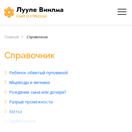
Главная
Справочник
navigate_next
Справочник
Ребёнок обвитый пуповиной
Яйцеводы и яичники
Рождение сына или дочери?
Разрыв промежности
Матка
Шейка матки